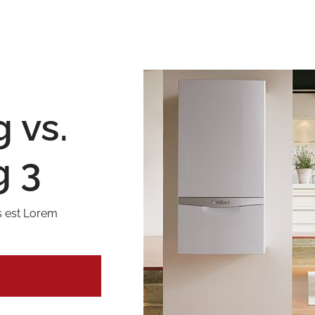
 vs.
g 3
s est Lorem