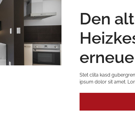
Den al
Heizke
erneue
Stet clita kasd gubergre
ipsum dolor sit amet. Lo