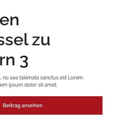
ten
ssel zu
rn 3
n, no sea takimata sanctus est Lorem
rem ipsum dolor sit amet,
Beitrag ansehen