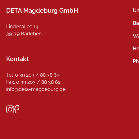
DETA Magdeburg GmbH
Un
Ba
Lindenallee 14
39179 Barleben
W
He
Kontakt
Ph
Tel. 0 39 203 / 88 38 63
Fax. 0 39 203 / 88 38 62
info@deta-magdeburg.de