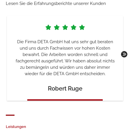
Lesen Sie die Erfahrungsberichte unserer Kunden
raten
Die Installation wurde pünktlich im vereinbar
sten
Zeit- und Finanzierungsrahmen erledigt. Au
und
danach war bei Fragen zur Regelung eine
nichts
kurzfristige Kontaktaufnahme möglich und al
mmer
Fragen konnten geklärt werden.
n.
Klaus Roes
Leistungen