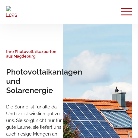
Ihr Heizungs- und Sanitär
Meisterbetrieb aus
Magdeburg
Wärmepumpe
als Heizlösung
Die erneuerbare Energie
aus Luft, Grundwasser
und der Erde ist jederzeit
frei verfügbar und überall
um uns herum.
Wärmepumpen
verwandeln diese Energie