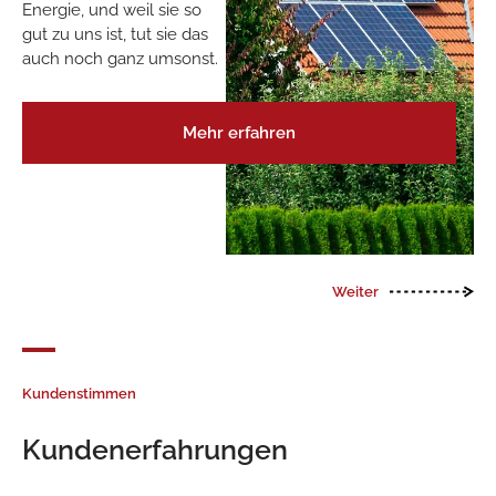
in wohnliche Wärme,
wofür Sie nur 25 % Strom
als Antriebsenergie
benötigen.
Mehr erfahren
Weiter
Kundenstimmen
Kundenerfahrungen